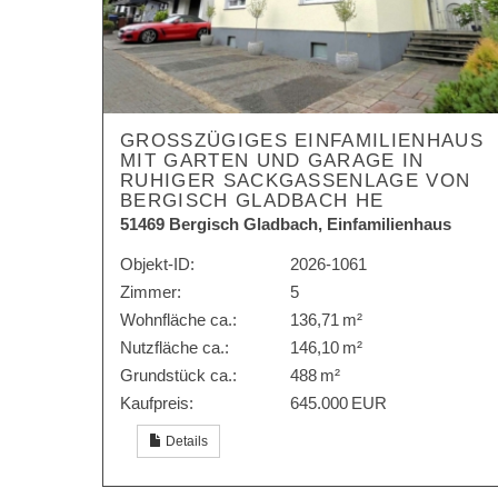
GROSSZÜGIGES EINFAMILIENHAUS M
IT GARTEN UND GARAGE IN R
UHIGER SACKGASSENLAGE VON B
ERGISCH GLADBACH HE
51469 Bergisch Gladbach, Einfamilienhaus
Objekt-ID:
2026-1061
Zimmer:
5
Wohnfläche ca.:
136,71 m²
Nutzfläche ca.:
146,10 m²
Grund­stück ca.:
488 m²
Kaufpreis:
645.000 EUR
Details