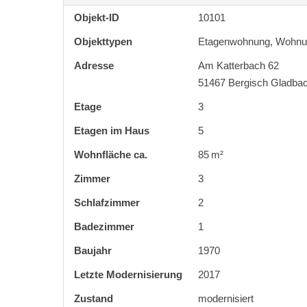
Objekt-ID
10101
Objekttypen
Etagenwohnung, Wohnu
Adresse
Am Katterbach 62
51467 Bergisch Gladba
Etage
3
Etagen im Haus
5
Wohnfläche ca.
85 m²
Zimmer
3
Schlafzimmer
2
Badezimmer
1
Baujahr
1970
Letzte Modernisierung
2017
Zustand
modernisiert