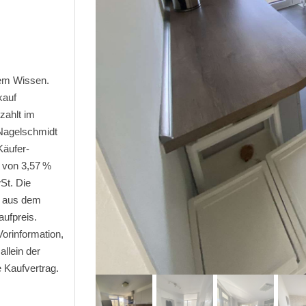
em Wissen.
kauf
zahlt im
 Nagelschmidt
äufer-
 von 3,57 %
St. Die
h aus dem
aufpreis.
orinformation,
allein der
 Kaufvertrag.