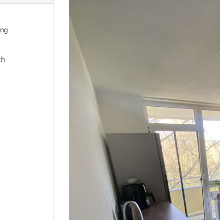
ng
ch