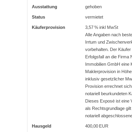
Ausstattung
gehoben
Status
vermietet
Käufer­provision
3,57 % inkl MwSt
Alle Angaben nach best
Irrtum und Zwischenver
vorbehalten. Der Käufer 
Erfolgsfall an die Firma
Immobilien GmbH eine K
Maklerprovision in Höhe
inklusiv gesetzlicher Mw
Provision errechnet sic
notariell beurkundeten K
Dieses Exposé ist eine V
als Rechtsgrundlage gilt 
notariell abgeschlossene
Hausgeld
400,00 EUR