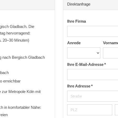
Direktanfrage
Ihre Firma
rgisch Gladbach. Die
ltag hervorragend:
a. 20–30 Minuten)
Anrede
Vornam
ung nach Bergisch Gladbach
Ihre E-Mail-Adresse *
dbach
o erreichbar
Ihre Adresse *
he zur Metropole Köln mit
ch in komfortabler Nähe:
reien