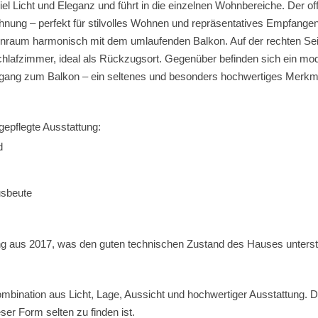
l Licht und Eleganz und führt in die einzelnen Wohnbereiche. Der of
ung – perfekt für stilvolles Wohnen und repräsentatives Empfangen.
raum harmonisch mit dem umlaufenden Balkon. Auf der rechten Seite 
Schlafzimmer, ideal als Rückzugsort. Gegenüber befinden sich ein m
gang zum Balkon – ein seltenes und besonders hochwertiges Merkm
epflegte Ausstattung:
d
usbeute
ng aus 2017, was den guten technischen Zustand des Hauses unterstr
mbination aus Licht, Lage, Aussicht und hochwertiger Ausstattung. 
er Form selten zu finden ist.