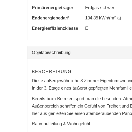
Primärenergieträger
Erdgas schwer
Endenergie­bedarf
134,85 kWh/(m²·a)
Energie­effizienz­klasse
E
Objekt­beschreibung
BESCHREIBUNG
Diese außergewöhnliche 3 Zimmer Eigentumswohnung 
In der 3. Etage eines äußerst gepflegten Mehrfami
Bereits beim Betreten spürt man die besondere Atmo
Außenbereich schaffen ein Gefühl von Freiheit und 
hier aus genießen Sie einen atemberaubenden Panor
Raumaufteilung & Wohngefühl